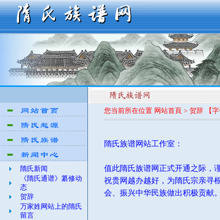
您当前所在位置 网站首頁 > 贺辞 【
隋氏族谱网站工作室：
值此隋氏族谱网正式开通之际，
隋氏新闻
《隋氏通谱》纂修动
祝贵网越办越好，为隋氏宗亲寻
态
会、振兴中华民族做出积极贡献
贺辞
万家姓网站上的隋氏
留言