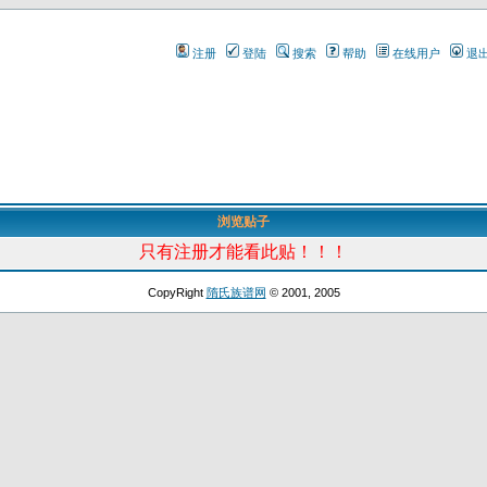
注册
登陆
搜索
帮助
在线用户
退
浏览贴子
只有注册才能看此贴！！！
CopyRight
隋氏族谱网
© 2001, 2005